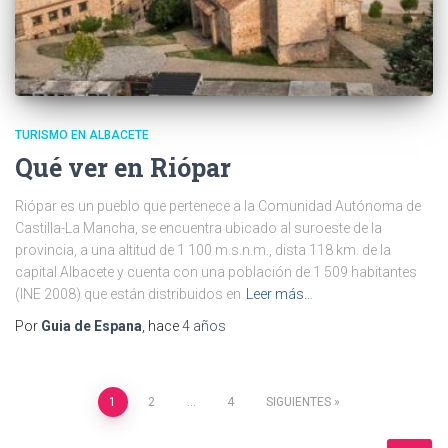
TURISMO EN ALBACETE
Qué ver en Riópar
Riópar es un pueblo que pertenece a la Comunidad Autónoma de
Castilla-La Mancha, se encuentra ubicado al suroeste de la
provincia, a una altitud de 1 100 m.s.n.m., dista 118 km. de la
capital Albacete y cuenta con una población de 1 509 habitantes
(INE 2008) que están distribuidos en
Leer más…
Por
Guia de Espana
, hace
4 años
Navegación
1
2
…
4
SIGUIENTES