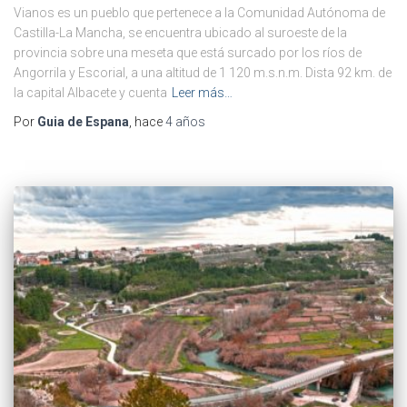
Vianos es un pueblo que pertenece a la Comunidad Autónoma de
Castilla-La Mancha, se encuentra ubicado al suroeste de la
provincia sobre una meseta que está surcado por los ríos de
Angorrila y Escorial, a una altitud de 1 120 m.s.n.m. Dista 92 km. de
la capital Albacete y cuenta
Leer más…
Por
Guia de Espana
, hace
4 años