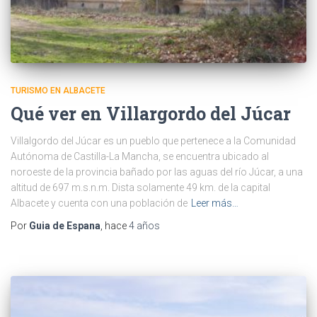
TURISMO EN ALBACETE
Qué ver en Villargordo del Júcar
Villalgordo del Júcar es un pueblo que pertenece a la Comunidad
Autónoma de Castilla-La Mancha, se encuentra ubicado al
noroeste de la provincia bañado por las aguas del río Júcar, a una
altitud de 697 m.s.n.m. Dista solamente 49 km. de la capital
Albacete y cuenta con una población de
Leer más…
Por
Guia de Espana
, hace
4 años