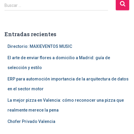
de
B
Buscar …
u
entradas
s
c
a
Entradas recientes
r
:
Directorio: MAXIEVENTOS MUSIC
El arte de enviar flores a domicilio a Madrid: guía de
selección y estilo
ERP para automoción importancia de la arquitectura de datos
en el sector motor
La mejor pizza en Valencia: cómo reconocer una pizza que
realmente merece la pena
Chofer Privado Valencia