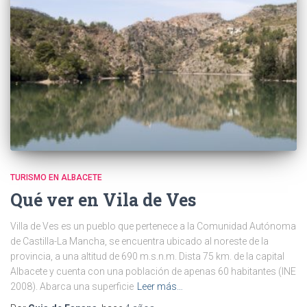
TURISMO EN ALBACETE
Qué ver en Vila de Ves
Villa de Ves es un pueblo que pertenece a la Comunidad Autónoma
de Castilla-La Mancha, se encuentra ubicado al noreste de la
provincia, a una altitud de 690 m.s.n.m. Dista 75 km. de la capital
Albacete y cuenta con una población de apenas 60 habitantes (INE
2008). Abarca una superficie
Leer más…