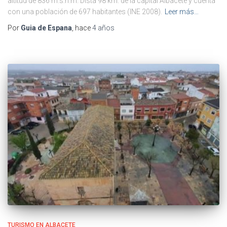
altitud de 836 m.s.n.m. Dista 98 km. de la capital Albacete y cuenta
con una población de 697 habitantes (INE 2008).
Leer más…
Por
Guia de Espana
, hace
4 años
TURISMO EN ALBACETE