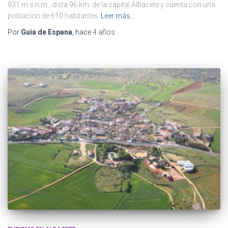
931 m.s.n.m., dista 96 km. de la capital Albacete y cuenta con una
población de 610 habitantes
Leer más…
Por
Guia de Espana
, hace
4 años