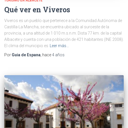
TURISMO EN ALBACETE
Qué ver en Viveros
Viveros es un pueblo que pertenece a la Comunidad Autónoma de
Castilla-La Mancha, se encuentra ubicado al suroeste de la
provincia, a una altitud de 1 010 m.s.n.m. Dista 77 km. de la capital
Albacete y cuenta con una población de 421 habitantes (INE 2008).
El clima del municipio es
Leer más…
Por
Guia de Espana
, hace
4 años