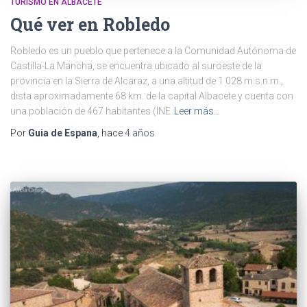
TURISMO EN ALBACETE
Qué ver en Robledo
Robledo es un pueblo que pertenece a la Comunidad Autónoma de
Castilla-La Mancha, se encuentra ubicado al suroeste de la
provincia en la Sierra de Alcaraz, a una altitud de 1 028 m.s.n.m.,
dista aproximadamente 68 km. de la capital Albacete y cuenta con
una población de 467 habitantes (INE
Leer más…
Por
Guia de Espana
, hace
4 años