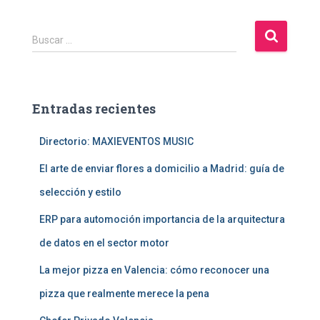
B
Buscar …
u
s
c
a
Entradas recientes
r
:
Directorio: MAXIEVENTOS MUSIC
El arte de enviar flores a domicilio a Madrid: guía de
selección y estilo
ERP para automoción importancia de la arquitectura
de datos en el sector motor
La mejor pizza en Valencia: cómo reconocer una
pizza que realmente merece la pena