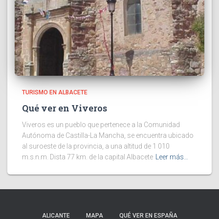
TURISMO EN ALBACETE
Qué ver en Viveros
Viveros es un pueblo que pertenece a la Comunidad
Autónoma de Castilla-La Mancha, se encuentra ubicado
al suroeste de la provincia, a una altitud de 1 010
m.s.n.m. Dista 77 km. de la capital Albacete
Leer más…
ALICANTE
MAPA
QUÉ VER EN ESPAÑA