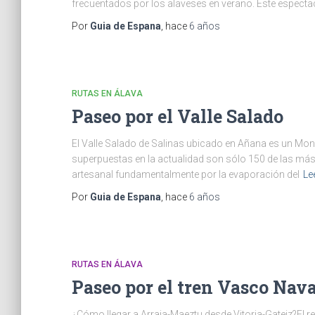
frecuentados por los alaveses en verano. Este especta
Por
Guia de Espana
, hace
6 años
RUTAS EN ÁLAVA
Paseo por el Valle Salado
El Valle Salado de Salinas ubicado en Añana es un Mon
superpuestas en la actualidad son sólo 150 de las más d
artesanal fundamentalmente por la evaporación del
Le
Por
Guia de Espana
, hace
6 años
RUTAS EN ÁLAVA
Paseo por el tren Vasco Nav
¿Cómo llegar a Arraia-Maeztu desde Vitoria-Gateiz?El r