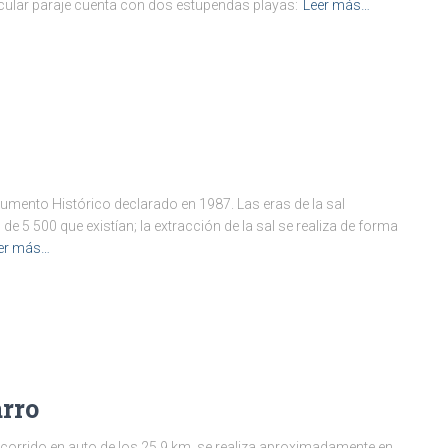
cular paraje cuenta con dos estupendas playas:
Leer más…
umento Histórico declarado en 1987. Las eras de la sal
e 5 500 que existían; la extracción de la sal se realiza de forma
er más…
arro
ecorrido en auto de los 25.9 km. se realiza aproximadamente en