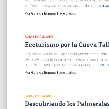
450 hectáreas de territorio y fue declarado Parque Natu
está compuesto por rocas calizas que datan
Leer má
Por
Guia de Espana
, hace
6 años
RUTAS EN ALICANTE
Ecoturismo por la Cueva Tal
La Reserva Marina del Cap de Sant Antoni se encuentra u
Dènia. Dentro de la Reserva Marina está la Cueva Tallad
altura le dan una espectacularidad al paisaje. La
Leer 
Por
Guia de Espana
, hace
6 años
RUTAS EN ALICANTE
Descubriendo los Palmerales