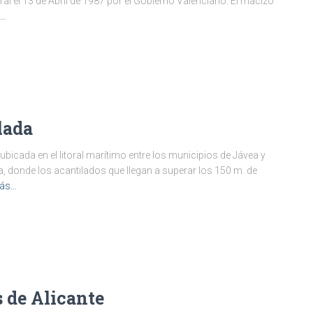
ral el 13 de Abril de 1987 por el Gobierno Valenciano. El macizo
s…
lada
bicada en el litoral marítimo entre los municipios de Jávea y
a, donde los acantilados que llegan a superar los 150 m. de
más…
 de Alicante