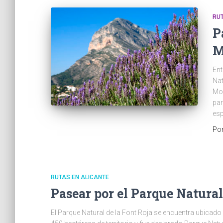
RUT
P
M
Ent
Nat
Mon
par
esp
Po
RUTAS EN ALICANTE
Pasear por el Parque Natural
El Parque Natural de la Font Roja se encuentra ubicado 