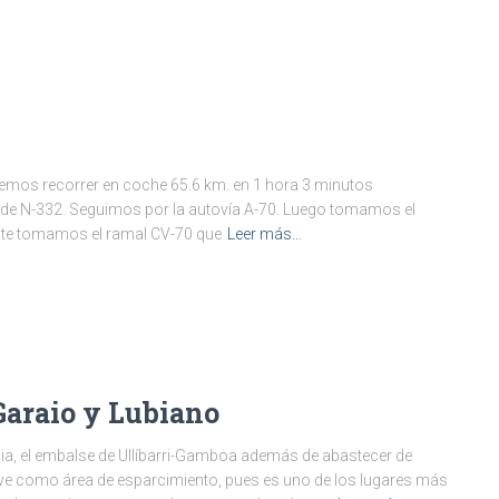
ebemos recorrer en coche 65.6 km. en 1 hora 3 minutos
sde N-332. Seguimos por la autovía A-70. Luego tomamos el
mente tomamos el ramal CV-70 que
Leer más…
Garaio y Lubiano
ia, el embalse de Ullíbarri-Gamboa además de abastecer de
sirve como área de esparcimiento, pues es uno de los lugares más