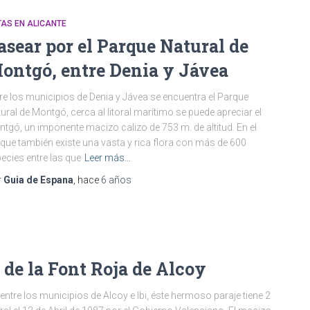
AS EN ALICANTE
asear por el Parque Natural de
ontgó, entre Denia y Jávea
re los municipios de Denia y Jávea se encuentra el Parque
ural de Montgó, cerca al litoral marítimo se puede apreciar el
tgó, un imponente macizo calizo de 753 m. de altitud. En el
que también existe una vasta y rica flora con más de 600
ecies entre las que
Leer más…
r
Guia de Espana
, hace
6 años
 de la Font Roja de Alcoy
entre los municipios de Alcoy e Ibi, éste hermoso paraje tiene 2