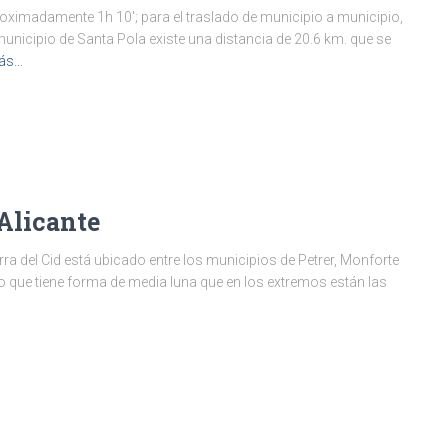
proximadamente 1h 10′; para el traslado de municipio a municipio,
 municipio de Santa Pola existe una distancia de 20.6 km. que se
más…
 Alicante
erra del Cid está ubicado entre los municipios de Petrer, Monforte
izo que tiene forma de media luna que en los extremos están las