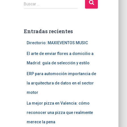
B
Buscar …
u
s
c
a
Entradas recientes
r
:
Directorio: MAXIEVENTOS MUSIC
El arte de enviar flores a domicilio a
Madrid: guía de selección y estilo
ERP para automoción importancia de
la arquitectura de datos en el sector
motor
La mejor pizza en Valencia: cómo
reconocer una pizza que realmente
merece la pena