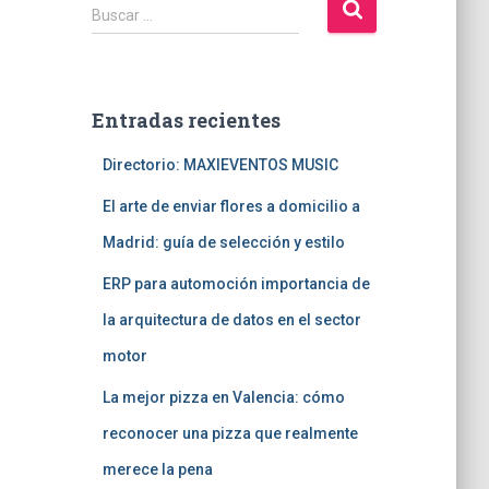
B
Buscar …
u
s
c
a
Entradas recientes
r
:
Directorio: MAXIEVENTOS MUSIC
El arte de enviar flores a domicilio a
Madrid: guía de selección y estilo
ERP para automoción importancia de
la arquitectura de datos en el sector
motor
La mejor pizza en Valencia: cómo
reconocer una pizza que realmente
merece la pena