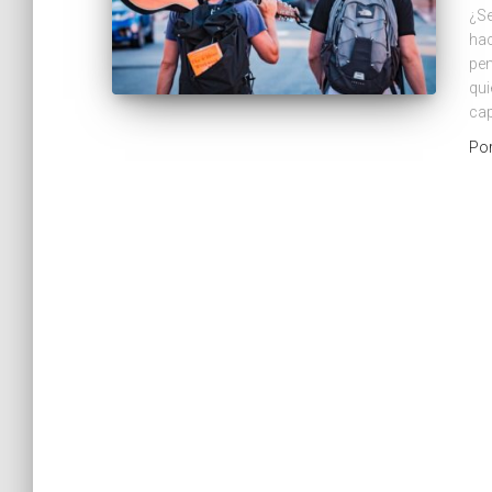
¿Se
hac
pen
qui
cap
Po