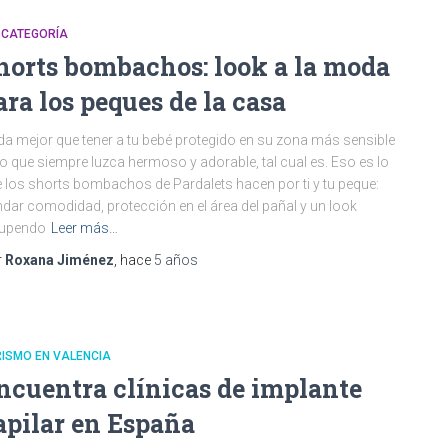
 CATEGORÍA
horts bombachos: look a la moda
ara los peques de la casa
a mejor que tener a tu bebé protegido en su zona más sensible
o que siempre luzca hermoso y adorable, tal cual es. Eso es lo
 los shorts bombachos de Pardalets hacen por ti y tu peque:
ndar comodidad, protección en el área del pañal y un look
tupendo
Leer más…
r
Roxana Jiménez
, hace
5 años
ISMO EN VALENCIA
ncuentra clínicas de implante
apilar en España