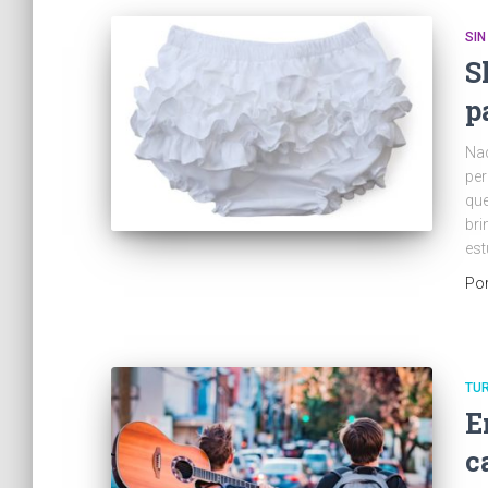
SIN
S
p
Nad
per
que
bri
es
Po
TUR
E
c