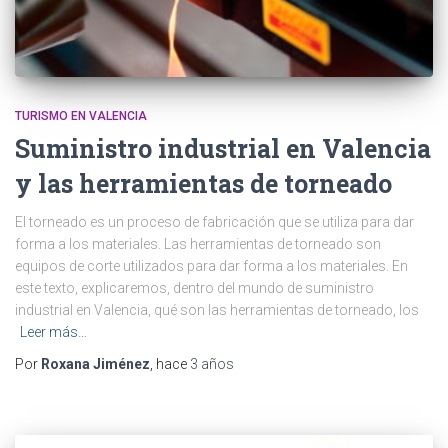
TURISMO EN VALENCIA
Suministro industrial en Valencia
y las herramientas de torneado
El torneado es un proceso de fabricación que se utiliza para dar
forma a los materiales. Las herramientas de torneado son
equipos de corte utilizados para dar forma a los materiales. En
este texto, explicaremos, dentro del mundo de suministro
industrial en Valencia, qué son las herramientas de torneado, los
Leer más…
Por
Roxana Jiménez
, hace
3 años