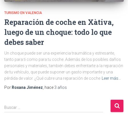
TURISMO EN VALENCIA
Reparación de coche en Xàtiva,
luego de un choque: todo lo que
debes saber
Un choque puede ser una experiencia traumática y estresante,
tanto para ti como para tu coche. Además de los posibles daños
personales y materiales, también debes enfrentarte a la reparación
de tu vehículo, que puede suponer un gasto importante y una
pérdida de valor. ¿Qué cubre una reparación de coche
Leer más…
Por
Roxana Jiménez
, hace
3 años
B
Buscar …
u
s
c