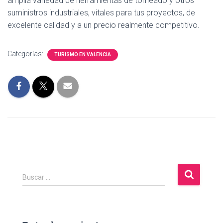
amplia variedad de herramientas de torneado y otros
suministros industriales, vitales para tus proyectos, de
excelente calidad y a un precio realmente competitivo.
Categorías:
TURISMO EN VALENCIA
B
Buscar …
u
s
c
a