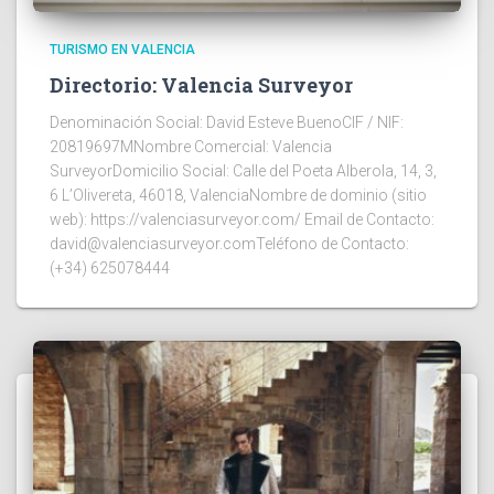
TURISMO EN VALENCIA
Directorio: Valencia Surveyor
Denominación Social: David Esteve BuenoCIF / NIF:
20819697MNombre Comercial: Valencia
SurveyorDomicilio Social: Calle del Poeta Alberola, 14, 3,
6 L’Olivereta, 46018, ValenciaNombre de dominio (sitio
web): https://valenciasurveyor.com/ Email de Contacto:
david@valenciasurveyor.comTeléfono de Contacto:
(+34) 625078444