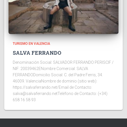
TURISMO EN VALENCIA
SALVA FERRANDO
Denominación Social: SALVADOR FERRANDO PERISCIF /
NIF: 20039462ENombre Comercial: SALVA
FERRANDODomicilio Social: C. del Padre Ferris, 34.
46009. ValenciaNombre de dominio (sitio web):
https://salvaferrando.net/Email de Contacto:
salva@salvaferrando.netTeléfono de Contacto: (+34)
658 16 58 93