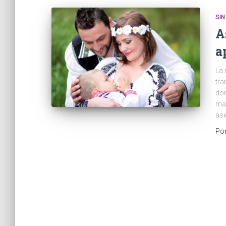
SIN
A
a
La 
tra
don
mad
ase
Po