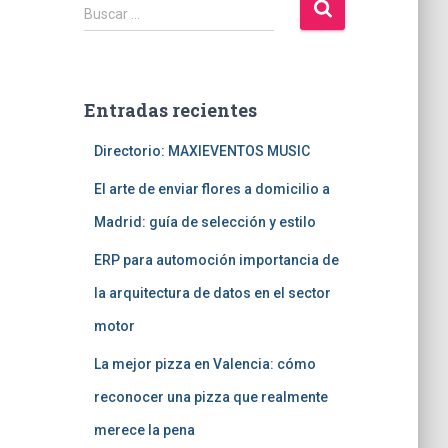
B
Buscar …
u
s
c
a
Entradas recientes
r
:
Directorio: MAXIEVENTOS MUSIC
El arte de enviar flores a domicilio a
Madrid: guía de selección y estilo
ERP para automoción importancia de
la arquitectura de datos en el sector
motor
La mejor pizza en Valencia: cómo
reconocer una pizza que realmente
merece la pena