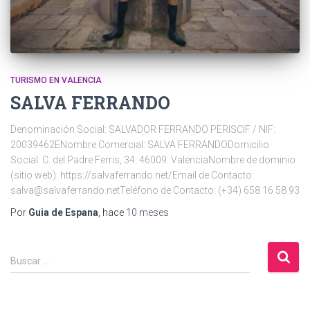
TURISMO EN VALENCIA
SALVA FERRANDO
Denominación Social: SALVADOR FERRANDO PERISCIF / NIF:
20039462ENombre Comercial: SALVA FERRANDODomicilio
Social: C. del Padre Ferris, 34. 46009. ValenciaNombre de dominio
(sitio web): https://salvaferrando.net/Email de Contacto:
salva@salvaferrando.netTeléfono de Contacto: (+34) 658 16 58 93
Por
Guia de Espana
, hace
10 meses
B
Buscar …
u
s
c