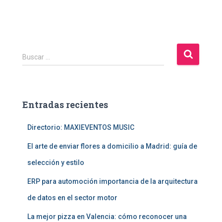
B
Buscar …
u
s
c
a
Entradas recientes
r
:
Directorio: MAXIEVENTOS MUSIC
El arte de enviar flores a domicilio a Madrid: guía de
selección y estilo
ERP para automoción importancia de la arquitectura
de datos en el sector motor
La mejor pizza en Valencia: cómo reconocer una