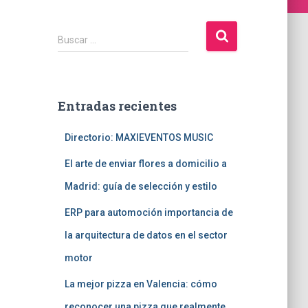
B
Buscar …
u
s
c
a
Entradas recientes
r
:
Directorio: MAXIEVENTOS MUSIC
El arte de enviar flores a domicilio a
Madrid: guía de selección y estilo
ERP para automoción importancia de
la arquitectura de datos en el sector
motor
La mejor pizza en Valencia: cómo
reconocer una pizza que realmente