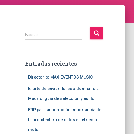
B
Buscar …
u
s
c
a
Entradas recientes
r
:
Directorio: MAXIEVENTOS MUSIC
El arte de enviar flores a domicilio a
Madrid: guía de selección y estilo
ERP para automoción importancia de
la arquitectura de datos en el sector
motor