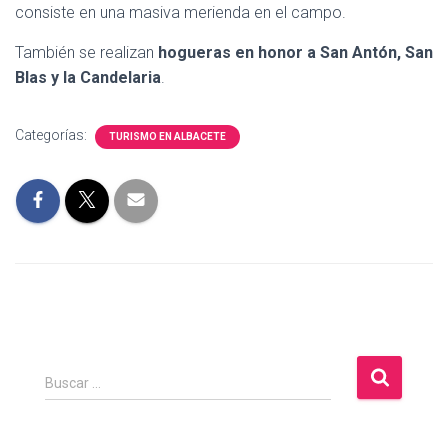
consiste en una masiva merienda en el campo.
También se realizan
hogueras en honor a San Antón, San
Blas y la Candelaria
.
Categorías:
TURISMO EN ALBACETE
B
Buscar …
u
s
c