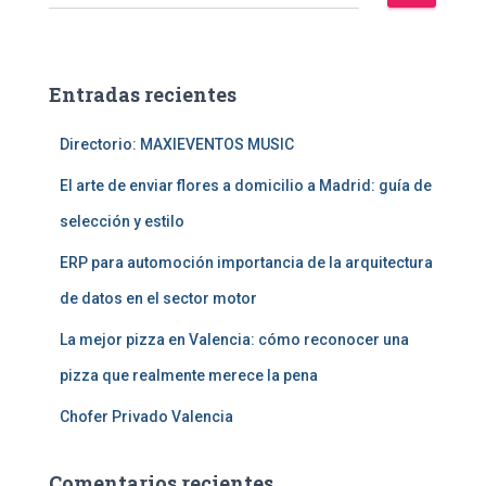
u
s
c
a
Entradas recientes
r
:
Directorio: MAXIEVENTOS MUSIC
El arte de enviar flores a domicilio a Madrid: guía de
selección y estilo
ERP para automoción importancia de la arquitectura
de datos en el sector motor
La mejor pizza en Valencia: cómo reconocer una
pizza que realmente merece la pena
Chofer Privado Valencia
Comentarios recientes