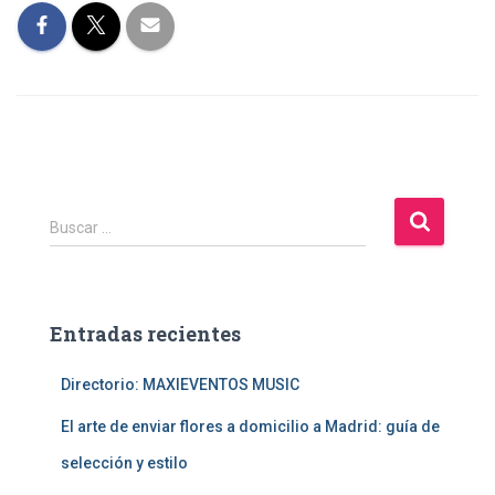
B
Buscar …
u
s
c
a
Entradas recientes
r
:
Directorio: MAXIEVENTOS MUSIC
El arte de enviar flores a domicilio a Madrid: guía de
selección y estilo