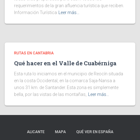
requerimientos de la gran afluencia turística que reciben.
Información Turística
Leer más…
RUTAS EN CANTABRIA
Qué hacer en el Valle de Cuabérniga
Esta ruta lo iniciamos en el municipio de Reocín situada
en la costa Occidental, en la comarca Saja-Nansa a
unos 31 km. de Santander. Esta zona es simplemente
bella, por las vistas de las montañas,
Leer más…
ALICANTE
MAPA
QUÉ VER EN ESPAÑA