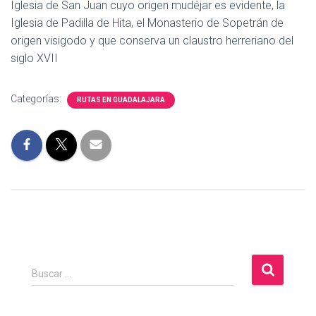
Iglesia de San Juan cuyo origen mudéjar es evidente, la
Iglesia de Padilla de Hita, el Monasterio de Sopetrán de
origen visigodo y que conserva un claustro herreriano del
siglo XVII
Categorías:
RUTAS EN GUADALAJARA
B
Buscar …
u
s
c