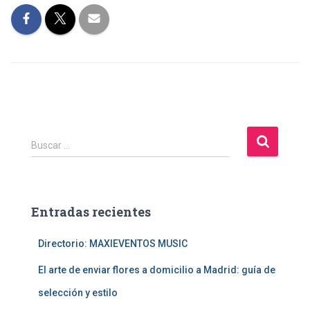
B
Buscar …
u
s
c
a
Entradas recientes
r
:
Directorio: MAXIEVENTOS MUSIC
El arte de enviar flores a domicilio a Madrid: guía de
selección y estilo