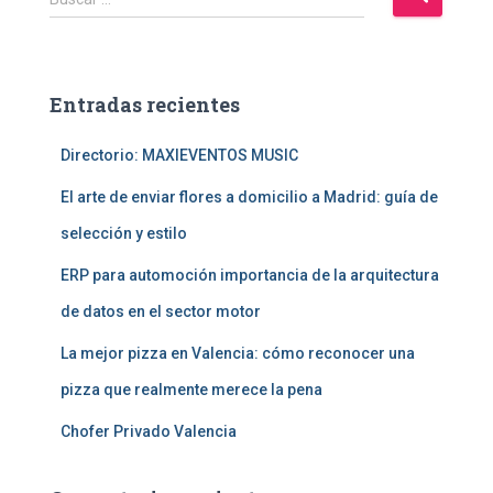
u
s
c
a
Entradas recientes
r
:
Directorio: MAXIEVENTOS MUSIC
El arte de enviar flores a domicilio a Madrid: guía de
selección y estilo
ERP para automoción importancia de la arquitectura
de datos en el sector motor
La mejor pizza en Valencia: cómo reconocer una
pizza que realmente merece la pena
Chofer Privado Valencia