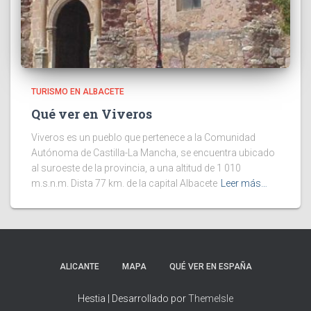
TURISMO EN ALBACETE
Qué ver en Viveros
Viveros es un pueblo que pertenece a la Comunidad
Autónoma de Castilla-La Mancha, se encuentra ubicado
al suroeste de la provincia, a una altitud de 1 010
m.s.n.m. Dista 77 km. de la capital Albacete
Leer más…
ALICANTE
MAPA
QUÉ VER EN ESPAÑA
Hestia | Desarrollado por
ThemeIsle