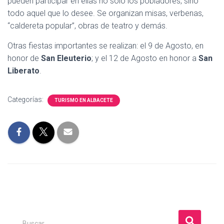
pueden participar en ellas no solo los pobladores, sino
todo aquel que lo desee. Se organizan misas, verbenas,
“caldereta popular”, obras de teatro y demás.
Otras fiestas importantes se realizan: el 9 de Agosto, en
honor de
San Eleuterio
; y el 12 de Agosto en honor a
San
Liberato
.
Categorías:
TURISMO EN ALBACETE
B
Buscar …