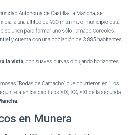
munidad Autónoma de Castilla-La Mancha, se
cia, a una altitud de 930 m.s.n.m., el municipio está
que se unen para formar uno sólo llamado Córcoles.
iel y cuenta con una población de 3 885 habitantes
a la vista
, con suaves curvas dibujando horizontes
 famosas “Bodas de Camacho” que ocurrieron en “Los
gún relatan los capítulos XIX, XX, XXI de la segunda
 Mancha
.
cos en Munera