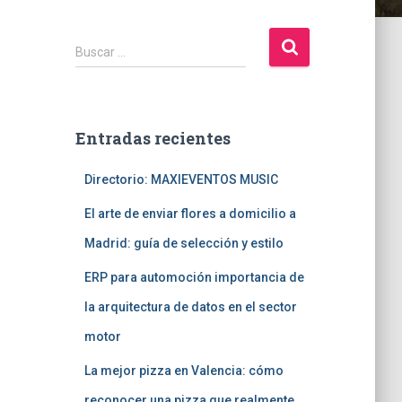
B
Buscar …
u
s
c
a
Entradas recientes
r
:
Directorio: MAXIEVENTOS MUSIC
El arte de enviar flores a domicilio a
Madrid: guía de selección y estilo
ERP para automoción importancia de
la arquitectura de datos en el sector
motor
La mejor pizza en Valencia: cómo
reconocer una pizza que realmente