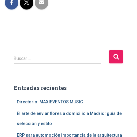
B
Buscar …
u
s
c
a
Entradas recientes
r
:
Directorio: MAXIEVENTOS MUSIC
El arte de enviar flores a domicilio a Madrid: guía de
selección y estilo
ERP para automoción importancia de la arquitectura