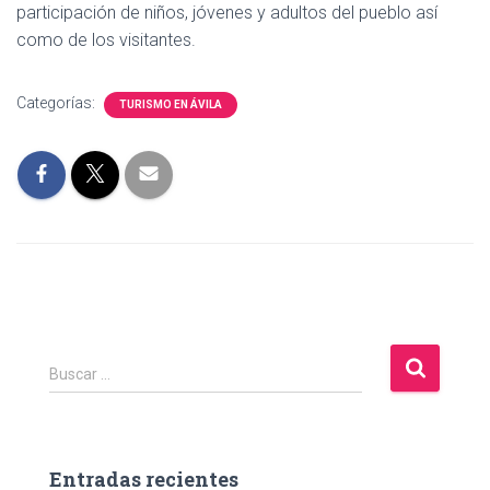
participación de niños, jóvenes y adultos del pueblo así
como de los visitantes.
Categorías:
TURISMO EN ÁVILA
B
Buscar …
u
s
c
a
Entradas recientes
r