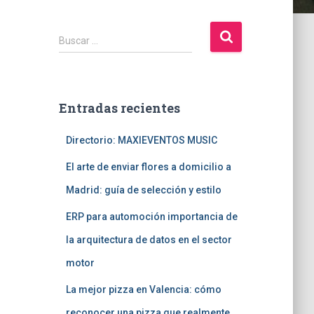
B
Buscar …
u
s
c
a
Entradas recientes
r
:
Directorio: MAXIEVENTOS MUSIC
El arte de enviar flores a domicilio a
Madrid: guía de selección y estilo
ERP para automoción importancia de
la arquitectura de datos en el sector
motor
La mejor pizza en Valencia: cómo
reconocer una pizza que realmente