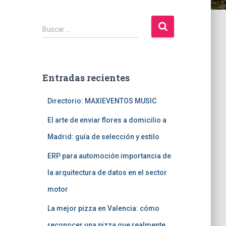
B
Buscar …
u
s
c
a
Entradas recientes
r
:
Directorio: MAXIEVENTOS MUSIC
El arte de enviar flores a domicilio a
Madrid: guía de selección y estilo
ERP para automoción importancia de
la arquitectura de datos en el sector
motor
La mejor pizza en Valencia: cómo
reconocer una pizza que realmente