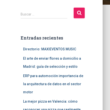
B
Buscar …
u
s
c
a
Entradas recientes
r
:
Directorio: MAXIEVENTOS MUSIC
El arte de enviar flores a domicilio a
Madrid: guía de selección y estilo
ERP para automoción importancia de
la arquitectura de datos en el sector
motor
La mejor pizza en Valencia: cómo
reconocer una pizza que realmente