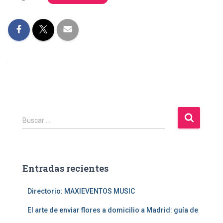
B
Buscar …
u
s
c
a
Entradas recientes
r
:
Directorio: MAXIEVENTOS MUSIC
El arte de enviar flores a domicilio a Madrid: guía de