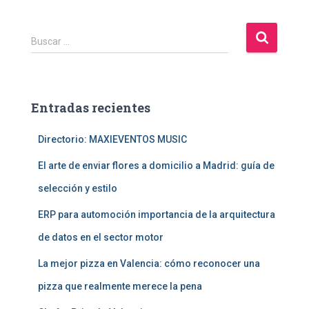
B
Buscar …
u
s
c
a
Entradas recientes
r
:
Directorio: MAXIEVENTOS MUSIC
El arte de enviar flores a domicilio a Madrid: guía de
selección y estilo
ERP para automoción importancia de la arquitectura
de datos en el sector motor
La mejor pizza en Valencia: cómo reconocer una
pizza que realmente merece la pena