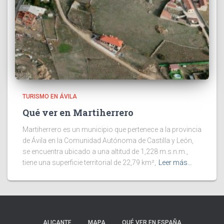
TURISMO EN ÁVILA
Qué ver en Martiherrero
Martiherrero es un municipio que pertenece a la provincia
de Ávila en la Comunidad Autónoma de Castilla y León,
se encuentra ubicado a una altitud de 1,228 m.s.n.m.,
tiene una superficie territorial de 22,79 km²,
Leer más…
ALICANTE
MAPA
QUÉ VER EN ESPAÑA