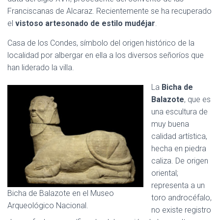
Franciscanas de Alcaraz. Recientemente se ha recuperado
el
vistoso artesonado de estilo mudéjar
.
Casa de los Condes, símbolo del origen histórico de la
localidad por albergar en ella a los diversos señoríos que
han liderado la villa.
La
Bicha de
Balazote
, que es
una escultura de
muy buena
calidad artística,
hecha en piedra
caliza. De origen
oriental;
representa a un
Bicha de Balazote en el Museo
toro androcéfalo,
Arqueológico Nacional.
no existe registro