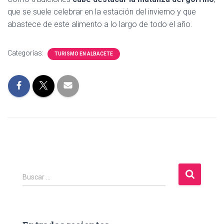
que se suele celebrar en la estación del invierno y que
abastece de este alimento a lo largo de todo el año.
Categorías:
TURISMO EN ALBACETE
B
Buscar …
u
s
c
a