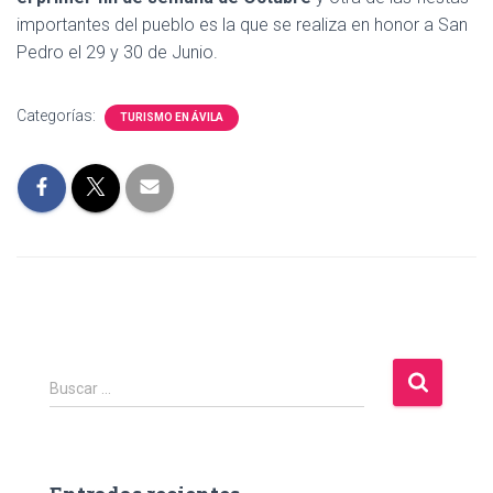
importantes del pueblo es la que se realiza en honor a San
Pedro el 29 y 30 de Junio.
Categorías:
TURISMO EN ÁVILA
B
Buscar …
u
s
c
a