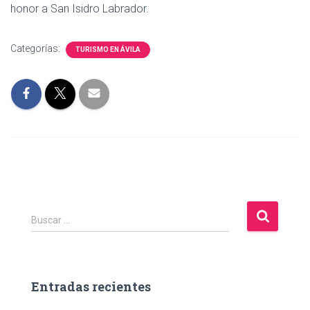
honor a San Isidro Labrador.
Categorías:
TURISMO EN ÁVILA
B
Buscar …
u
s
c
a
Entradas recientes
r
: