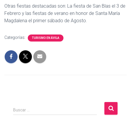
Otras fiestas destacadas son: La fiesta de San Blas el 3 de
Febrero y las fiestas de verano en honor de Santa María
Magdalena el primer sábado de Agosto.
Categorías:
TURISMO EN ÁVILA
B
Buscar …
u
s
c