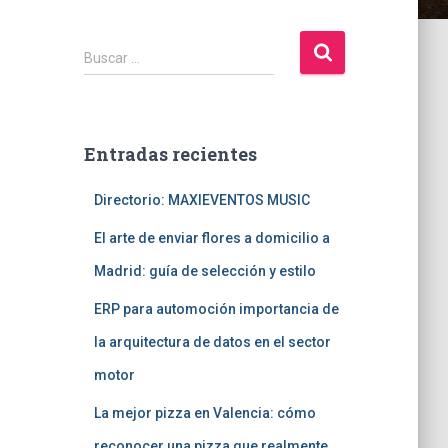
B
Buscar …
u
s
c
a
Entradas recientes
r
:
Directorio: MAXIEVENTOS MUSIC
El arte de enviar flores a domicilio a
Madrid: guía de selección y estilo
ERP para automoción importancia de
la arquitectura de datos en el sector
motor
La mejor pizza en Valencia: cómo
reconocer una pizza que realmente