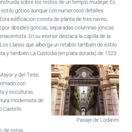
Construida sobre los restos de un templo mudéjar. Es
o estilo gótico aunque con numerosos detalles
Esta edificación consta de planta de tres naves,
 por ábsides góticas, separadas columnas jónicas
renacentista. En su interior destaca la capilla de la
Los Llanos que alberga un retablo también de estilo
ta y también La Custodia (en plata dorada) de 1523.
 Mayor y del Tinte,
adornado con
a y esculturas.
ctura modernista de
o Castells.
Pasaje de Lodares
co de estas