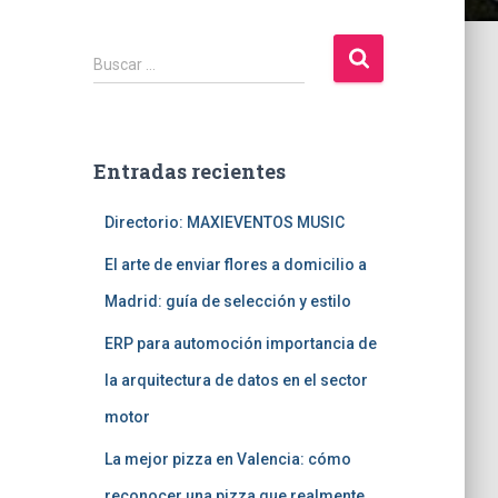
B
Buscar …
u
s
c
a
Entradas recientes
r
:
Directorio: MAXIEVENTOS MUSIC
El arte de enviar flores a domicilio a
Madrid: guía de selección y estilo
ERP para automoción importancia de
la arquitectura de datos en el sector
motor
La mejor pizza en Valencia: cómo
reconocer una pizza que realmente