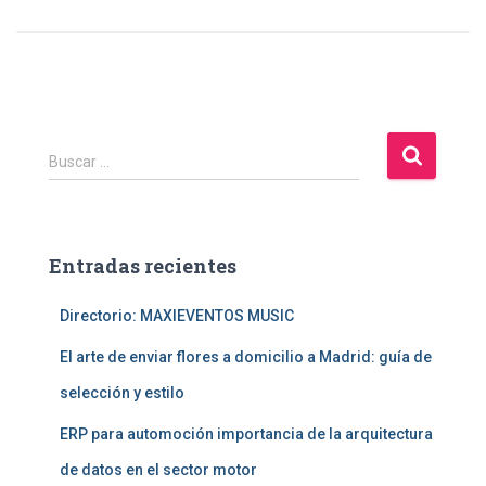
B
Buscar …
u
s
c
a
Entradas recientes
r
:
Directorio: MAXIEVENTOS MUSIC
El arte de enviar flores a domicilio a Madrid: guía de
selección y estilo
ERP para automoción importancia de la arquitectura
de datos en el sector motor