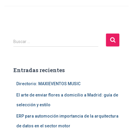
B
Buscar …
u
s
c
a
Entradas recientes
r
:
Directorio: MAXIEVENTOS MUSIC
El arte de enviar flores a domicilio a Madrid: guía de
selección y estilo
ERP para automoción importancia de la arquitectura
de datos en el sector motor