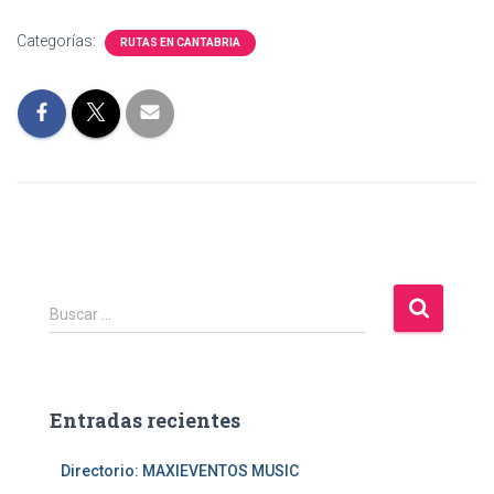
Categorías:
RUTAS EN CANTABRIA
B
Buscar …
u
s
c
a
Entradas recientes
r
:
Directorio: MAXIEVENTOS MUSIC