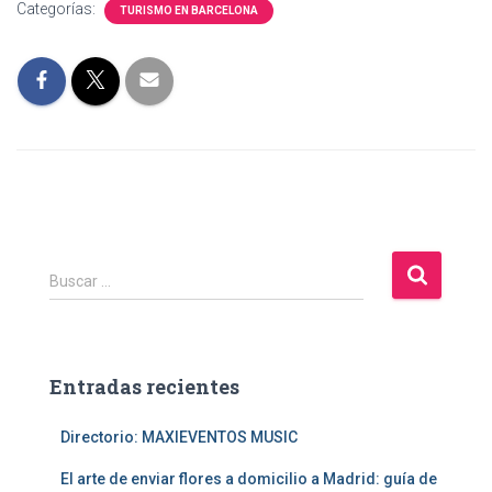
Categorías:
TURISMO EN BARCELONA
B
Buscar …
u
s
c
a
Entradas recientes
r
:
Directorio: MAXIEVENTOS MUSIC
El arte de enviar flores a domicilio a Madrid: guía de