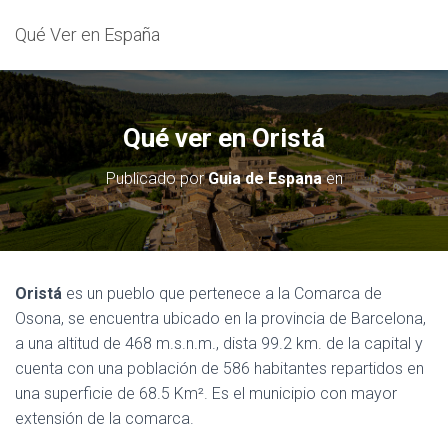
Qué Ver en España
Qué ver en Oristá
Publicado por
Guia de Espana
en
Oristá
es un pueblo que pertenece a la Comarca de
Osona, se encuentra ubicado en la provincia de Barcelona,
a una altitud de 468 m.s.n.m., dista 99.2 km. de la capital y
cuenta con una población de 586 habitantes repartidos en
una superficie de 68.5 Km². Es el municipio con mayor
extensión de la comarca.