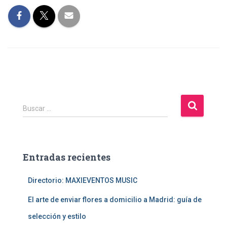
B
Buscar …
u
s
c
a
Entradas recientes
r
:
Directorio: MAXIEVENTOS MUSIC
El arte de enviar flores a domicilio a Madrid: guía de
selección y estilo