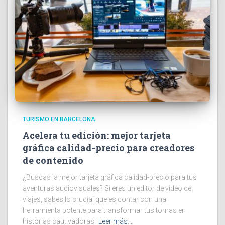
TURISMO EN BARCELONA
Acelera tu edición: mejor tarjeta
gráfica calidad-precio para creadores
de contenido
¿Buscas la mejor tarjeta gráfica calidad-precio para tus
aventuras audiovisuales? Si eres un editor de video de
viajes, sabes lo crucial que es contar con una
herramienta potente para transformar tus tomas en
historias cautivadoras.
Leer más…