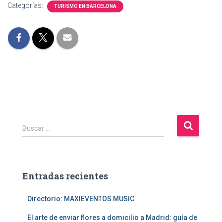
Categorías:
TURISMO EN BARCELONA
B
Buscar …
u
s
c
a
Entradas recientes
r
:
Directorio: MAXIEVENTOS MUSIC
El arte de enviar flores a domicilio a Madrid: guía de