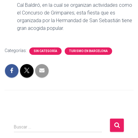
Cal Baldiró, en la cual se organizan actividades como
el Concurso de Grimpaires; esta fiesta que es
organizada por la Hermandad de San Sebastián tiene
gran acogida popular.
Categorías:
SIN CATEGORÍA
TURISMO EN BARCELONA
B
Buscar …
u