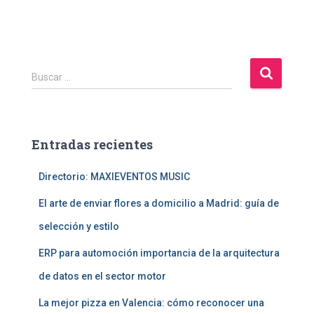
B
Buscar …
u
s
c
a
Entradas recientes
r
:
Directorio: MAXIEVENTOS MUSIC
El arte de enviar flores a domicilio a Madrid: guía de
selección y estilo
ERP para automoción importancia de la arquitectura
de datos en el sector motor
La mejor pizza en Valencia: cómo reconocer una