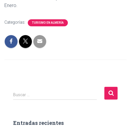
Enero.
Categorías:
TURISMO EN ALMERÍA
B
Buscar …
u
s
c
a
Entradas recientes
r