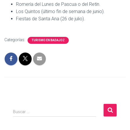
Romería del Lunes de Pascua o del Retín.
Los Quintos (último fin de semana de junio).
Fiestas de Santa Ana (26 de julio).
Categorías:
TURISMO EN BADAJOZ
B
Buscar …
u
s
c