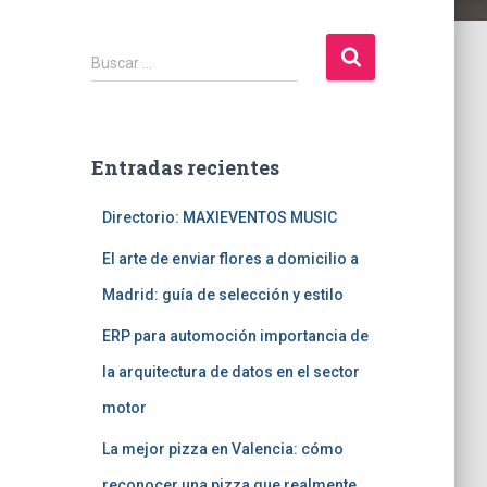
B
Buscar …
u
s
c
a
Entradas recientes
r
:
Directorio: MAXIEVENTOS MUSIC
El arte de enviar flores a domicilio a
Madrid: guía de selección y estilo
ERP para automoción importancia de
la arquitectura de datos en el sector
motor
La mejor pizza en Valencia: cómo
reconocer una pizza que realmente