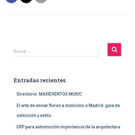
B
Buscar …
u
s
c
a
Entradas recientes
r
:
Directorio: MAXIEVENTOS MUSIC
El arte de enviar flores a domicilio a Madrid: guía de
selección y estilo
ERP para automoción importancia de la arquitectura