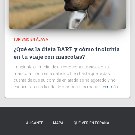
TURISMO EN ÁLAVA
¿Qué es la dieta BARF y cómo incluirla
en tu viaje con mascotas?
Imagínate en medio de un emocionante viaje con tu
mascota. Todo está saliendo bien hasta que te das
cuenta de que su comida enlatada se ha agotado y no
encuentras una tienda de mascotas cercana.
Leer más…
ALICANTE
MAPA
QUÉ VER EN ESPAÑA