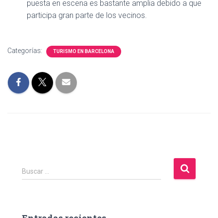
puesta en escena es bastante amplia debido a que
participa gran parte de los vecinos.
Categorías:
TURISMO EN BARCELONA
B
Buscar …
u
s
c
a