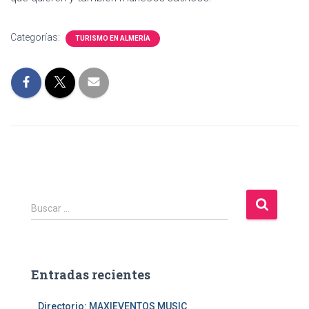
Categorías:
TURISMO EN ALMERÍA
B
Buscar …
u
s
c
a
Entradas recientes
r
:
Directorio: MAXIEVENTOS MUSIC