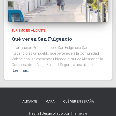
TURISMO EN ALICANTE
Qué ver en San Fulgencio
Información Práctica sobre San Fulgencio San
Fulgencio es un pueblo que pertenece a la Comunidad
Valenciana, se encuentra ubicado al sur de Alicante en la
Comarca de La Vega Baja del Segura, a una altitud
Leer más…
ALICANTE
MAPA
QUÉ VER EN ESPAÑA
Hestia | Desarrollado por
ThemeIsle