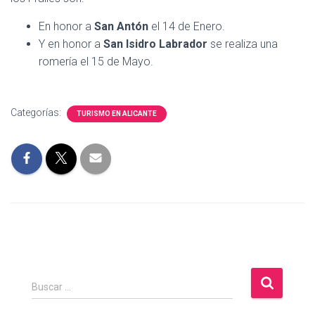
En honor a
San Antón
el 14 de Enero.
Y en honor a
San Isidro Labrador
se realiza una
romería el 15 de Mayo.
Categorías:
TURISMO EN ALICANTE
B
Buscar …
u
s