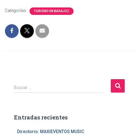
Categorías:
TURISMO EN BADAJOZ
B
Buscar …
u
s
c
a
Entradas recientes
r
:
Directorio: MAXIEVENTOS MUSIC