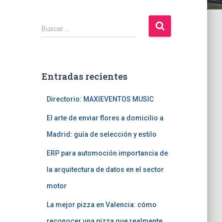
B
Buscar …
u
s
c
a
Entradas recientes
r
:
Directorio: MAXIEVENTOS MUSIC
El arte de enviar flores a domicilio a
Madrid: guía de selección y estilo
ERP para automoción importancia de
la arquitectura de datos en el sector
motor
La mejor pizza en Valencia: cómo
reconocer una pizza que realmente