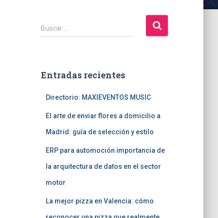
B
Buscar …
u
s
c
a
Entradas recientes
r
:
Directorio: MAXIEVENTOS MUSIC
El arte de enviar flores a domicilio a
Madrid: guía de selección y estilo
ERP para automoción importancia de
la arquitectura de datos en el sector
motor
La mejor pizza en Valencia: cómo
reconocer una pizza que realmente