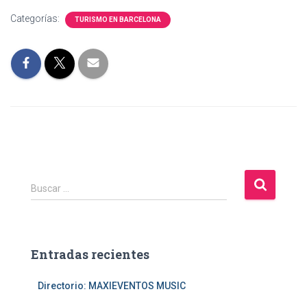
Categorías:
TURISMO EN BARCELONA
B
Buscar …
u
s
c
a
Entradas recientes
r
:
Directorio: MAXIEVENTOS MUSIC